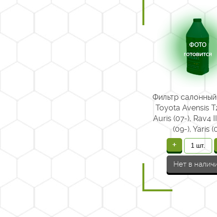
Фильтр салонный
Toyota Avensis T2
Auris (07-), Rav4 I
(09-), Yaris (
+
Нет в налич