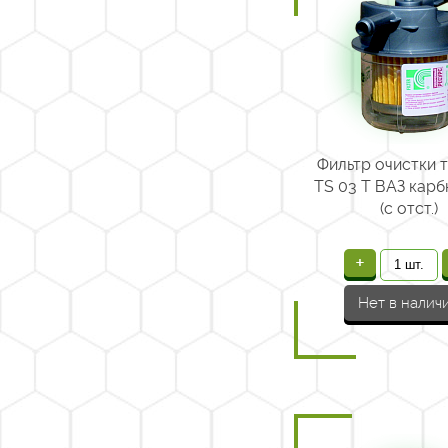
Фильтр очистки 
TS 03 Т ВАЗ кар
(с отст.)
+
Нет в налич