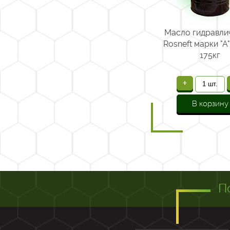
Масло гидравли
Rosneft марки "А"
175кг
+
В корзину
П