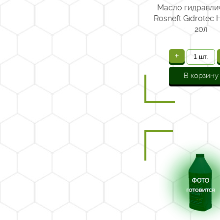
Масло гидравли
Rosneft Gidroteс
20л
+
В корзину