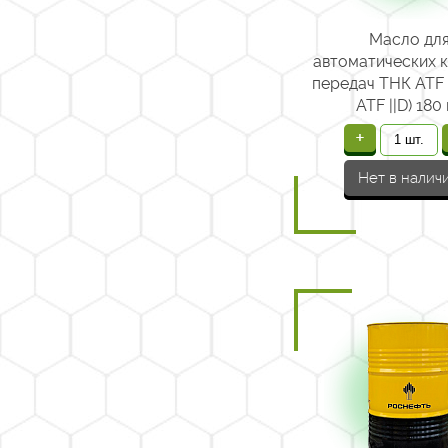
Масло дл
автоматических 
передач ТНК ATF 
ATF ||D) 180 
+
Нет в налич