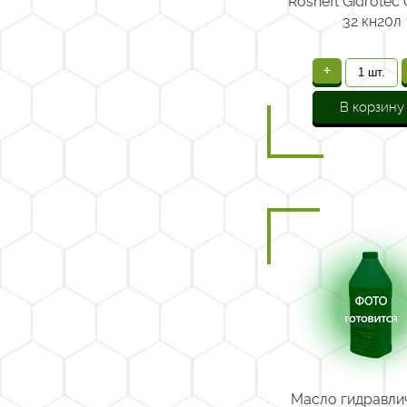
Rosneft Gidrotec
32 кн20л
+
В корзину
Масло гидравли