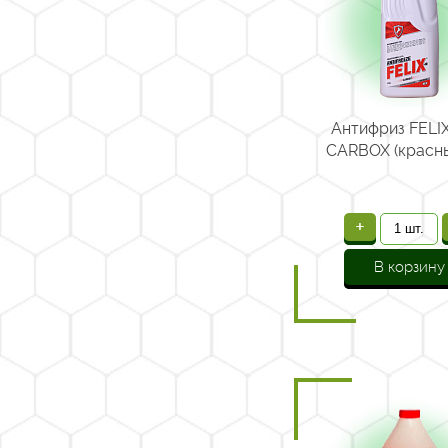
Антифриз FELIX
CARBOX (красны
+
В корзину