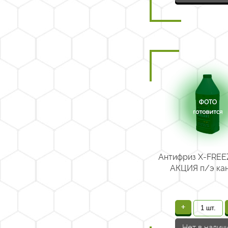
Антифриз X-FREEZ
АКЦИЯ п/э кан.
+
Нет в налич