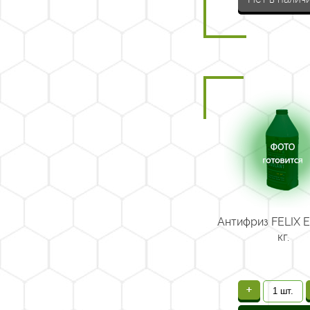
Антифриз FELIX E
кг.
+