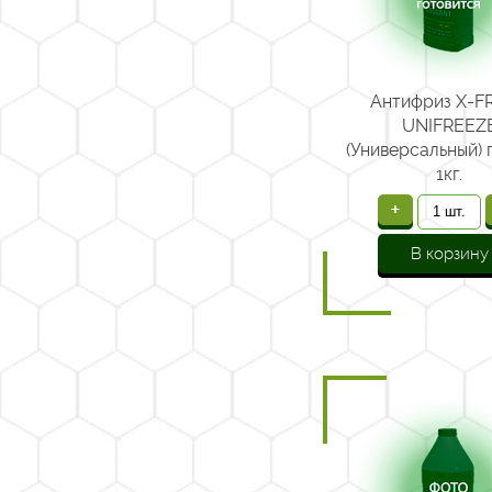
Антифриз X-F
UNIFREEZ
(Универсальный) 
1кг.
+
В корзину