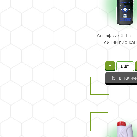
Антифриз X-FREE
синий п/э кан.
+
Нет в налич