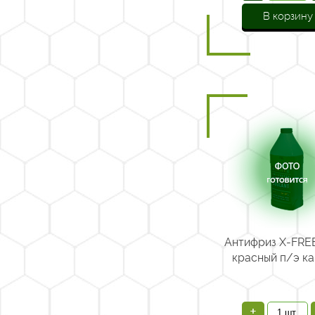
В корзину
Антифриз X-FREE
красный п/э кан
+