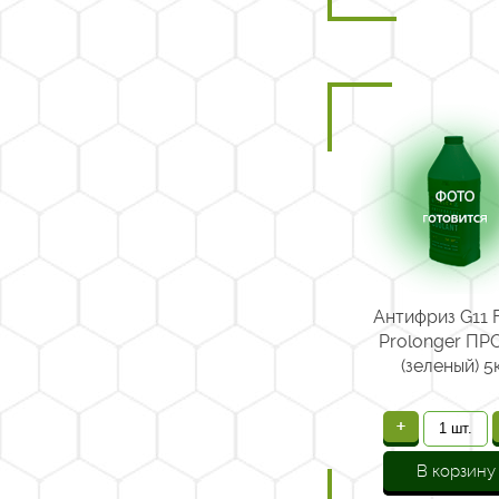
Антифриз G11 
Prolonger П
(зеленый) 5
+
В корзину