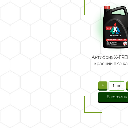
Антифриз X-FRE
красный п/э кан
+
В корзину