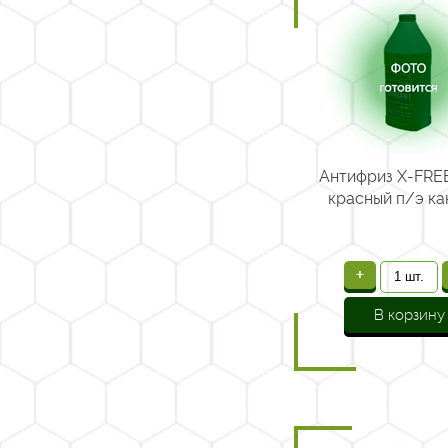
Антифриз X-FREE
красный п/э кан.
+
В корзину