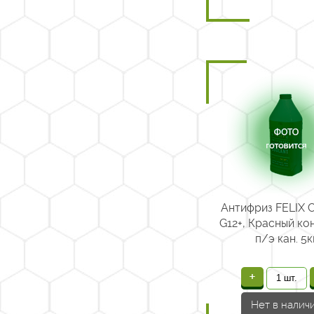
Антифриз FELIX
G12+, Красный ко
п/э кан. 5кг
+
Нет в налич