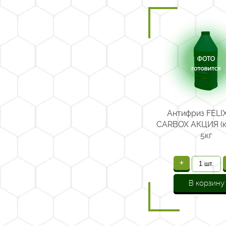
Антифриз FELIX
CARBOX АКЦИЯ (к
5кг
+
В корзину