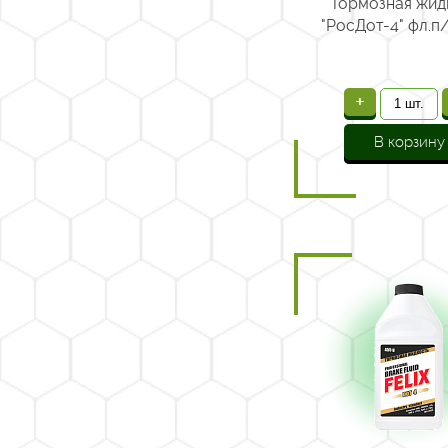
Тормозная жид
"РосДот-4" фл.п
+
В корзину