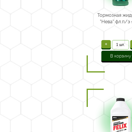
Тормозная жид
"Нева" фл.п/э 
+
В корзину