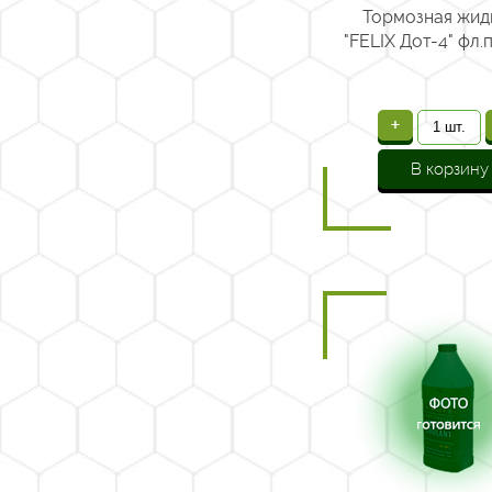
Тормозная жид
"FELIX Дот-4" фл.
+
В корзину