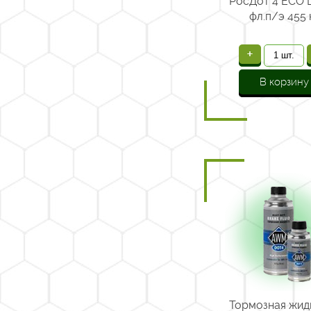
"РосДот 4 ECO 
фл.п/э 455 
+
В корзину
Тормозная жид