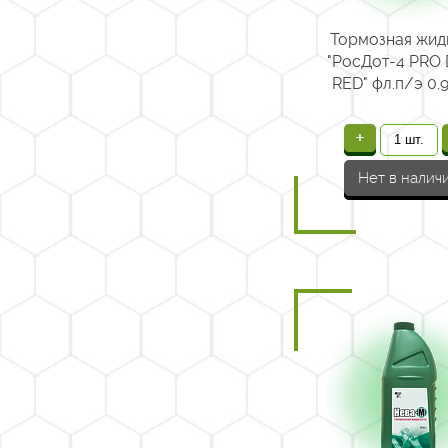
Тормозная жид
"РосДот-4 PRO 
RED" фл.п/э 0.9
+
Нет в налич