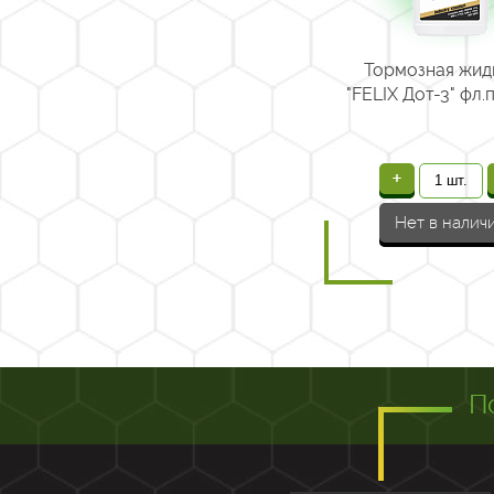
Тормозная жид
"FELIX Дот-3" фл.
+
Нет в налич
П