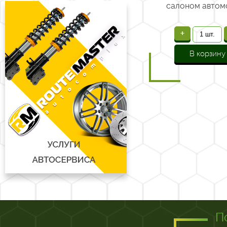
салоном автом
+
В корзину
П